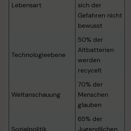
Lebensart
sich der
d
Gefahren nicht
bewusst
50% der
Altbatterien
R
Technologieebene
werden
e
recycelt
70% der
d
Weltanschauung
Menschen
t
glauben
65% der
Sozialpolitik
Jugendlichen
s