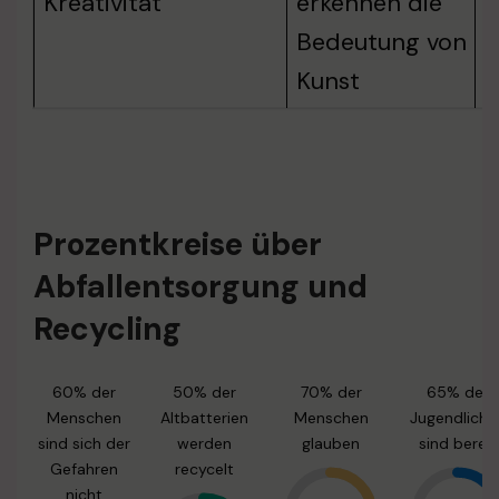
Kreativität
erkennen die
V
Bedeutung von
Kunst
Prozentkreise über
Abfallentsorgung und
Recycling
60% der
50% der
70% der
65% der
Menschen
Altbatterien
Menschen
Jugendliche
sind sich der
werden
glauben
sind bereit
Gefahren
recycelt
nicht