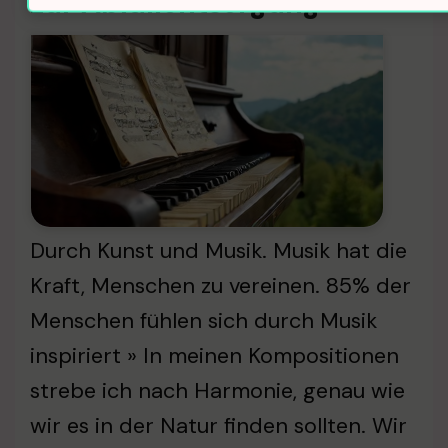
zur Abfallentsorgung
Durch Kunst und Musik. Musik hat die
Kraft, Menschen zu vereinen. 85% der
Menschen fühlen sich durch Musik
inspiriert » In meinen Kompositionen
strebe ich nach Harmonie, genau wie
wir es in der Natur finden sollten. Wir