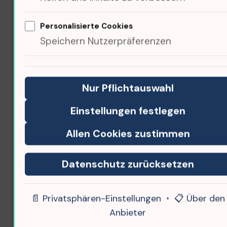
Aber wie können wir die Öffentlichkeit
Personalisierte Cookies
besser einbeziehen?
Speichern Nutzerpräferenzen
Die Kraft der Musik im
Nur Pflichtauswahl
Klimawandel
Einstellungen festlegen
Allen Cookies zustimmen
Datenschutz zurücksetzen
📄 Privatsphären-Einstellungen
•
📋 Über den
Anbieter