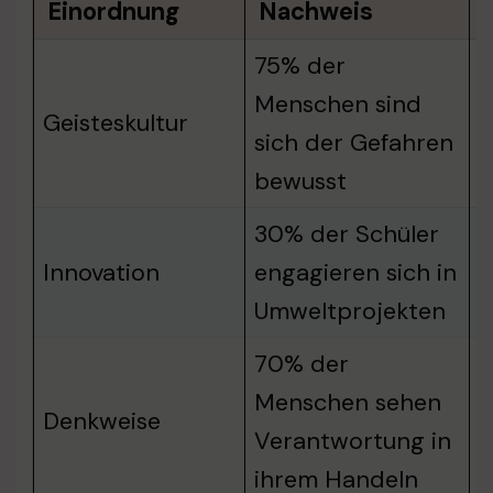
Einordnung
Nachweis
75% der
Menschen sind
D
Geisteskultur
sich der Gefahren
H
bewusst
30% der Schüler
K
Innovation
engagieren sich in
d
Umweltprojekten
70% der
Menschen sehen
E
Denkweise
Verantwortung in
R
ihrem Handeln