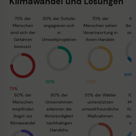
Klimawandel und Lösungen
75% der
30% der Schüler
70% der
65
Menschen
engagieren sich
Menschen sehen
Bevö
sind sich der
in
Verantwortung in
sind
Gefahren
Umweltprojekten
ihrem Handeln
bewusst
65%
30%
70%
75%
80% der
90% der
55% der Wähler
100
Menschen
Unternehmen
unterstützen
Men
empfinden
erkennen die
umweltfreundliche
fühl
Angst vor
Notwendigkeit
Maßnahmen
durc
Klimawandel
nachhaltigen
ins
Handelns