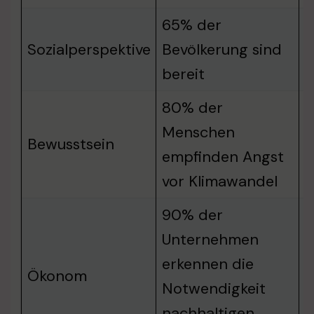
65% der
Sozialperspektive
Bevölkerung sind
s
bereit
80% der
Menschen
Ä
Bewusstsein
empfinden Angst
g
vor Klimawandel
90% der
Unternehmen
erkennen die
Ökonom
A
Notwendigkeit
nachhaltigen