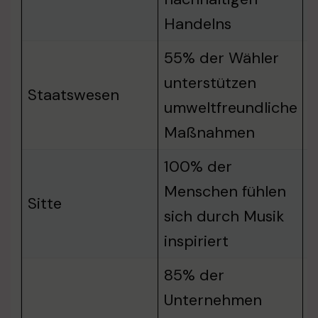
Handelns
55% der Wähler
K
unterstützen
Staatswesen
R
umweltfreundliche
n
Maßnahmen
100% der
K
Menschen fühlen
Sitte
M
sich durch Musik
e
inspiriert
85% der
Unternehmen
T