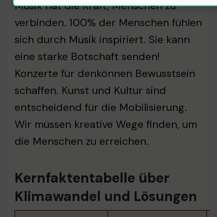
Musik hat die Kraft, Menschen zu
verbinden. 100% der Menschen fühlen
sich durch Musik inspiriert. Sie kann
eine starke Botschaft senden!
Konzerte für denkönnen Bewusstsein
schaffen. Kunst und Kultur sind
entscheidend für die Mobilisierung.
Wir müssen kreative Wege finden, um
die Menschen zu erreichen.
Kernfaktentabelle über
Klimawandel und Lösungen