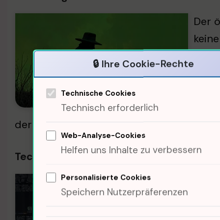
Der ö
keine
Verbe
🔒 Ihre Cookie-Rechte
biete
helfe
Technische Cookies
Beweg
Technisch erforderlich
der nächste Experte, ein Technologe, di
Web-Analyse-Cookies
Helfen uns Inhalte zu verbessern
Technologische Lösungen für die Gewäss
Personalisierte Cookies
Innov
Speichern Nutzerpräferenzen
ident
Hist