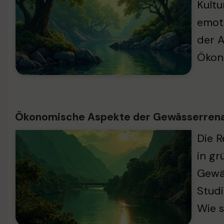
Kultu
emoti
der A
Ökono
Ökonomische Aspekte der Gewässerrena
Die R
in gr
Gewäs
Studi
Wie s