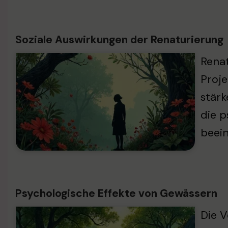
Soziale Auswirkungen der Renaturierung
Renat
Proje
stärk
die p
beei
Psychologische Effekte von Gewässern
Die V