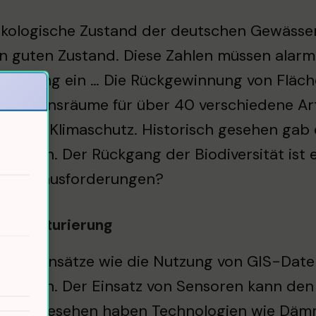
kologische Zustand der deutschen Gewässer
n guten Zustand. Diese Zahlen müssen alarmie
sserung ein … Die Rückgewinnung von Fläche
n Lebensräume für über 40 verschiedene Art
n beim Klimaschutz. Historisch gesehen gab 
ungen. Der Rückgang der Biodiversität ist 
ese Herausforderungen?
errenaturierung
ative Ansätze wie die Nutzung von GIS-Daten
ifizieren. Der Einsatz von Sensoren kann d
orisch gesehen haben Technologien wie Däm