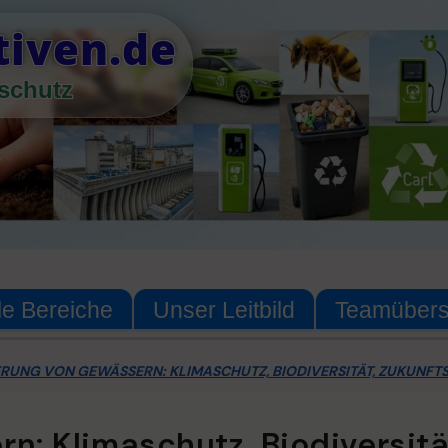
tiven.de
schutz
le Bereiche
Unser Leitbild
Teamübers
RUNG VON GEWÄSSERN: KLIMASCHUTZ, BIODIVERSITÄT, ZUKUNFT
n: Klimaschutz, Biodiversit