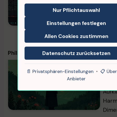
gehab
Nur Pflichtauswahl
ist n
Einstellungen festlegen
beurt
Allen Cookies zustimmen
Philosophische Perspektiven zur Renatur
Datenschutz zurücksetzen
Die F
📄 Privatsphären-Einstellungen
•
📋 Über
oft e
Anbieter
müsse
Aufkl
Harmo
Dime